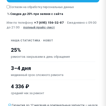
Согласен на обработку
персональных данных
Не работает пульт ДУ / приложение / кнопки
Скидка до 20% при заявке с сайта
Износ / повреждение уплотнителя вакуумной
камеры
Или по телефону:
+7 (495) 156-32-87
·
Ежедневно с 09:00
Повреждён страховочный трос / неисправна плата
до 21:00
·
полный прайс-лист
управления
НАША СТАТИСТИКА · HOBOT
25%
ремонтов закрываем в день обращения
3–4 дня
медианный срок сложного ремонта
4 336 ₽
средний чек за ремонт
Гарантия до 12 месяцев и оригинальные запчасти — на все