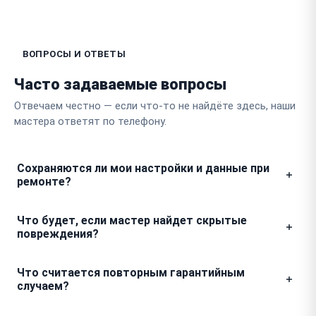
ВОПРОСЫ И ОТВЕТЫ
Часто задаваемые вопросы
Отвечаем честно — если что-то не найдёте здесь, наши
мастера ответят по телефону.
Сохраняются ли мои настройки и данные при
ремонте?
В конструкции этого устройства нет накопителей с
Что будет, если мастер найдет скрытые
персональными данными или пользовательскими
повреждения?
файлами. При проведении технического
обслуживания все настройки сохраняются, так как
Мы не выполняем дополнительные работы без
Что считается повторным гарантийным
ремонт затрагивает исключительно аппаратную
вашего подтверждения. Если в процессе разборки
случаем?
часть и компоненты управления движением.
обнаруживается поломка, не выявленная на этапе
приемки, мастер свяжется с вами для согласования
Если после замены конкретного узла прибор