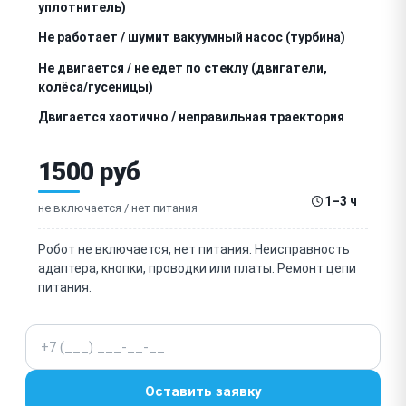
уплотнитель)
Не работает / шумит вакуумный насос (турбина)
Не двигается / не едет по стеклу (двигатели,
колёса/гусеницы)
Двигается хаотично / неправильная траектория
Не определяет края окна / съезжает на раму
1500 руб
(датчики края)
Не распыляет / не подаёт моющую жидкость
1–3 ч
(форсунки, насос)
не включается / нет питания
Плохо моет / оставляет разводы (салфетки,
прижим)
Робот не включается, нет питания. Неисправность
адаптера, кнопки, проводки или платы. Ремонт цепи
Износ / загрязнение микрофибровых салфеток
питания.
Не держит / разрядился резервный аккумулятор
(защита при отключении)
Телефон
Не работают датчики препятствий / застревает
Оставить заявку
Зависает / сбой прошивки / не реагирует