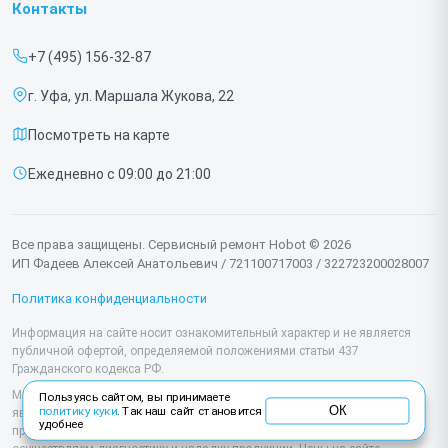
Роботов-пылесосов
Контакты
Прайс-лист
Роботов мойщиков окон
+7 (495) 156-32-87
Срочный ремонт
г. Уфа, ул. Маршала Жукова, 22
Доставка и способы оплаты
Посмотреть на карте
Диагностика
Ежедневно с 09:00 до 21:00
Контакты
Все права защищены. Сервисный ремонт Hobot © 2026
ИП Фадеев Алексей Анатольевич / 721100717003 / 322723200028007
Политика конфиденциальности
Информация на сайте носит ознакомительный характер и не является
публичной офертой, определяемой положениями статьи 437
Гражданского кодекса РФ.
Мы специализируемся на обслуживании и ремонте техники Hobot, но не
Пользуясь сайтом, вы принимаете
ОК
политику куки
. Так наш сайт становится
являемся их официальным представителем. Предоставляем
удобнее
профессиональные услуги после истечения гарантии, а также