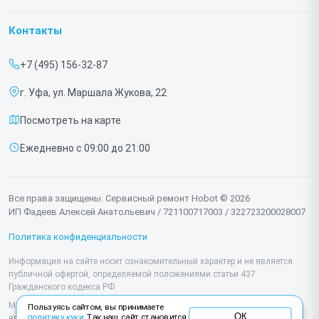
Гарантия
Роботов-пылесосов
Контакты
Прайс-лист
Роботов мойщиков окон
+7 (495) 156-32-87
Срочный ремонт
г. Уфа, ул. Маршала Жукова, 22
Доставка и способы оплаты
Посмотреть на карте
Диагностика
Ежедневно с 09:00 до 21:00
Контакты
Все права защищены. Сервисный ремонт Hobot © 2026
ИП Фадеев Алексей Анатольевич / 721100717003 / 322723200028007
Политика конфиденциальности
Информация на сайте носит ознакомительный характер и не является
публичной офертой, определяемой положениями статьи 437
Гражданского кодекса РФ.
Мы специализируемся на обслуживании и ремонте техники Hobot, но не
Пользуясь сайтом, вы принимаете
ОК
политику куки
. Так наш сайт становится
являемся их официальным представителем. Предоставляем